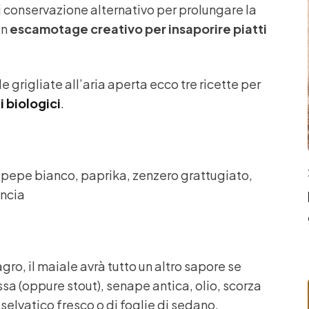
 conservazione alternativo per prolungare la
un
escamotage creativo per insaporire piatti
e grigliate all’aria aperta ecco tre ricette per
i biologici
.
a, pepe bianco, paprika, zenzero grattugiato,
ancia
gro, il maiale avrà tutto un altro sapore se
ossa (oppure stout), senape antica, olio, scorza
o selvatico fresco o di foglie di sedano.