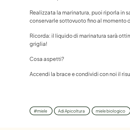
Realizzata la marinatura, puoi riporla in s
conservarle sottovuoto fino al momento d
Ricorda: il liquido di marinatura sarà otti
griglia!
Cosa aspetti?
Accendi la brace e condividi con noi il ris
#miele
Adi Apicoltura
miele biologico