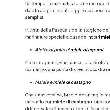
Un tempo, la marinatura era un metodo di
durata degli alimenti, oggi è piu spesso 
semplici
.
In vista della Pasqua e della stagione dell
marinature speciali a base dei
nostri
miel
Alette di pollo al
miele di agrumi
Miele di agrumi, vino bianco, olio di oliv
rosmarino, una punta di cren, succo di ar
Maiale e
miele di castagno
Che siano costine, braciole o un taglio ma
marinato con
miele di castagno
, birra r
di lime, sale affumicato, trito di finocchi