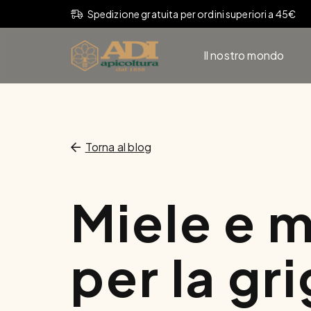
Spedizione gratuita per ordini superiori a 45€
Il nostro mondo
Torna al blog
Miele e m
per la gr