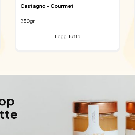
Castagno – Gourmet
250gr
Leggi tutto
hop
utte