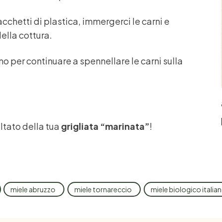
acchetti di plastica, immergerci le carni e
ella cottura.
mo per continuare a spennellare le carni sulla
ultato della tua
grigliata “marinata”
!
miele abruzzo
miele tornareccio
miele biologico italia