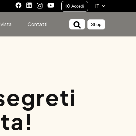
IT
Accedi
ivista
Contatti
Shop
segreti
tta!