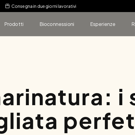
Consegna in due giorni lavorativi
Prodotti
Bioconnessioni
Esperienze
R
arinatura: i 
igliata perfe