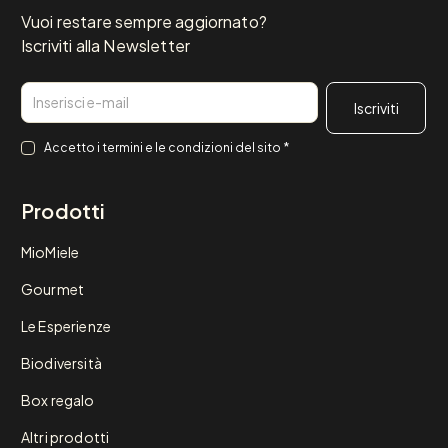
Vuoi restare sempre aggiornato?
Iscriviti alla Newsletter
Email
Consenso
*
Accetto i
termini e le condizioni
del sito
*
Prodotti
MioMiele
Gourmet
Le Esperienze
Biodiversità
Box regalo
Altri prodotti