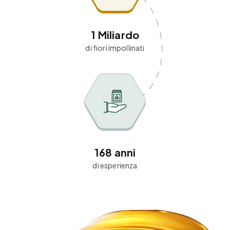
1
Miliardo
di fiori impollinati
168
anni
di esperienza