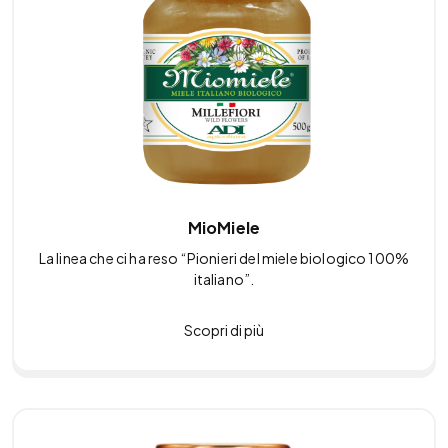
MioMiele
La linea che ci ha reso “Pionieri del miele biologico 100%
italiano”.
Scopri di più