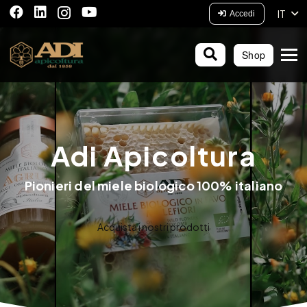
IT
Accedi
Shop
Adi Apicoltura
Pionieri del miele biologico 100% italiano
Acquista i nostri prodotti