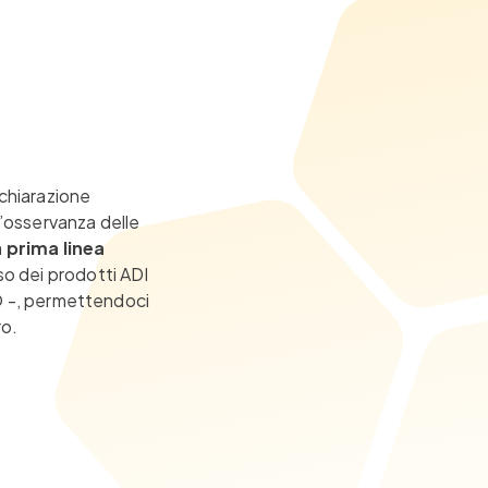
ichiarazione
ll’osservanza delle
a
prima linea
so dei prodotti ADI
DO -, permettendoci
ro.