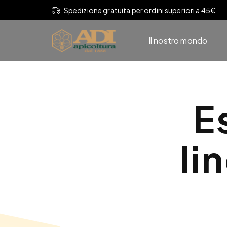
Spedizione gratuita per ordini superiori a 45€
Il nostro mondo
E
li