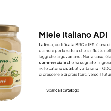
Miele Italiano ADI
La linea, certificata BRC e IFS, è una d
d’amore per la natura che si riflette ne
leggi che la governano. Non a caso, è l
commerciale
che ha segnato l’ingres
nelle catene distributive italiane – G
di crescere e di proiettarci verso il futu
Scarica il catalogo