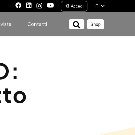
IT
Accedi
ivista
Contatti
Shop
O:
tto