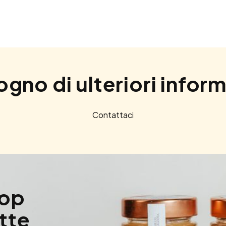
ogno di ulteriori infor
Contattaci
hop
utte