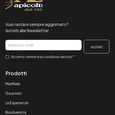
Vuoi restare sempre aggiornato?
Iscriviti alla Newsletter
Email
Consenso
*
Accetto i
termini e le condizioni
del sito
*
Prodotti
MioMiele
Gourmet
Le Esperienze
Biodiversità