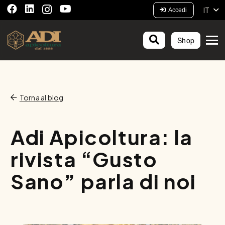
IT
Accedi
Shop
Torna al blog
Adi Apicoltura: la
rivista “Gusto
Sano” parla di noi