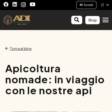
IT
Accedi
Shop
Torna al blog
Apicoltura
nomade: in viaggio
con le nostre api