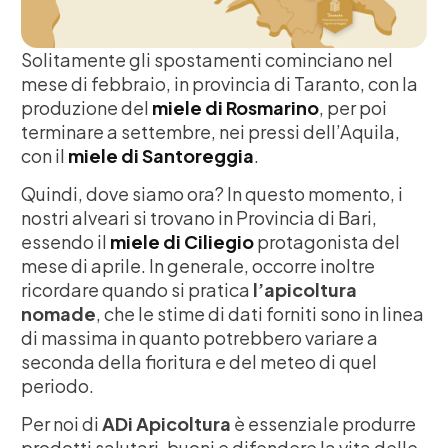
Solitamente gli spostamenti cominciano nel
mese di febbraio, in provincia di Taranto, con la
produzione del
miele di Rosmarino
, per poi
terminare a settembre, nei pressi dell’Aquila,
con il
miele di Santoreggia
.
Quindi, dove siamo ora? In questo momento, i
nostri alveari si trovano in Provincia di Bari,
essendo il
miele di Ciliegio
protagonista del
mese di aprile. In generale, occorre inoltre
ricordare quando si pratica
l’apicoltura
nomade
, che le stime di dati forniti sono in linea
di massima in quanto potrebbero variare a
seconda della fioritura e del meteo di quel
periodo.
Per noi di
ADi Apicoltura
è essenziale produrre
prodotti salutari, buoni e difendere la vita delle