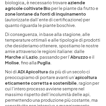
biologica
,
è necessario trovare
aziende
agricole coltivate Bio
per le piante da frutto e
zone lontane da fonti di inquinamento
(autorizzate dall’ente di certificazione) per
quanto riguarda le piante boschive.
Di conseguenza, in base alla stagione, alle
temperature ottimali e alle tipologie di prodotti
che desideriamo ottenere, spostiamo le nostre
arnie attraverso le regioni italiane: dalle
Marche
al
Lazio
, passando per l’
Abruzzo
e il
Molise
, fino alla
Puglia
.
Noi di
ADI Apicoltura
da più di un secolo ci
preoccupiamo di portare avanti un’
apicoltura
eticamente corretta e sostenibile
, ragion per
cui l’intero processo avviene sempre nel
massimo rispetto dell’incolumità delle api,
permettendo una produzione più costante, ma
soprattutto non intensiva e maggiormente