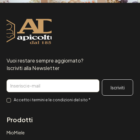
Vuoi restare sempre aggiornato?
Iscriviti alla Newsletter
Email
Consenso
*
Accetto i
termini e le condizioni
del sito
*
Prodotti
MioMiele