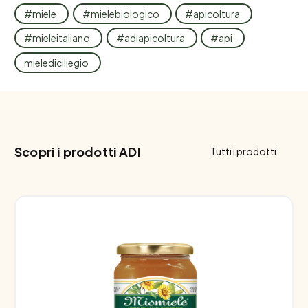
#miele
#mielebiologico
#apicoltura
#mieleitaliano
#adiapicoltura
#api
mielediciliegio
Scopri i prodotti ADI
Tutti i prodotti