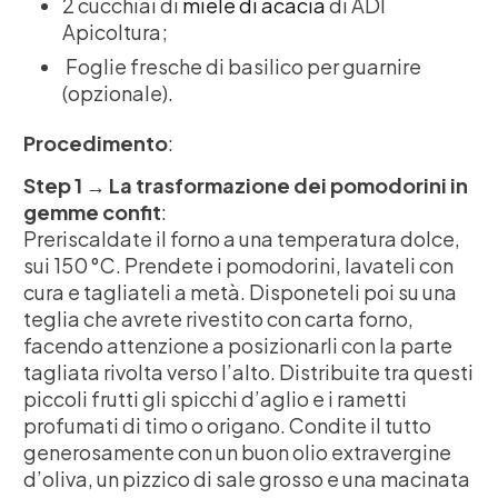
2 cucchiai di
miele di acacia
di ADI
Apicoltura;
Foglie fresche di basilico per guarnire
(opzionale).
Procedimento
:
Step 1 → La trasformazione dei pomodorini in
gemme confit
:
Preriscaldate il forno a una temperatura dolce,
sui 150 °C. Prendete i pomodorini, lavateli con
cura e tagliateli a metà. Disponeteli poi su una
teglia che avrete rivestito con carta forno,
facendo attenzione a posizionarli con la parte
tagliata rivolta verso l’alto. Distribuite tra questi
piccoli frutti gli spicchi d’aglio e i rametti
profumati di timo o origano. Condite il tutto
generosamente con un buon olio extravergine
d’oliva, un pizzico di sale grosso e una macinata