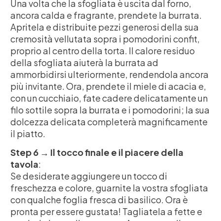
Una volta che la sfogliata è uscita dal forno,
ancora calda e fragrante, prendete la burrata.
Apritela e distribuite pezzi generosi della sua
cremosità vellutata sopra i pomodorini confit,
proprio al centro della torta. Il calore residuo
della sfogliata aiuterà la burrata ad
ammorbidirsi ulteriormente, rendendola ancora
più invitante. Ora, prendete il miele di acacia e,
con un cucchiaio, fate cadere delicatamente un
filo sottile sopra la burrata e i pomodorini; la sua
dolcezza delicata completerà magnificamente
il piatto.
Step 6 → Il tocco finale e il piacere della
tavola
:
Se desiderate aggiungere un tocco di
freschezza e colore, guarnite la vostra sfogliata
con qualche foglia fresca di basilico. Ora è
pronta per essere gustata! Tagliatela a fette e