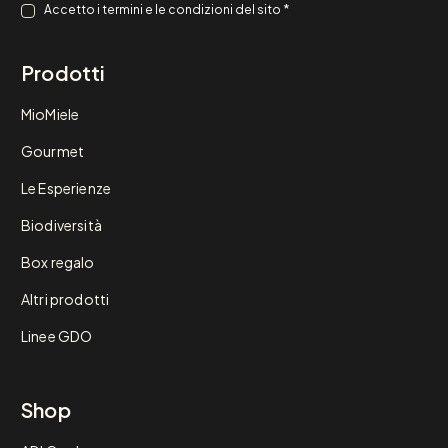
Consenso
*
Accetto i
termini e le condizioni
del sito
*
Prodotti
MioMiele
Gourmet
Le Esperienze
Biodiversità
Box regalo
Altri prodotti
Linee GDO
Shop