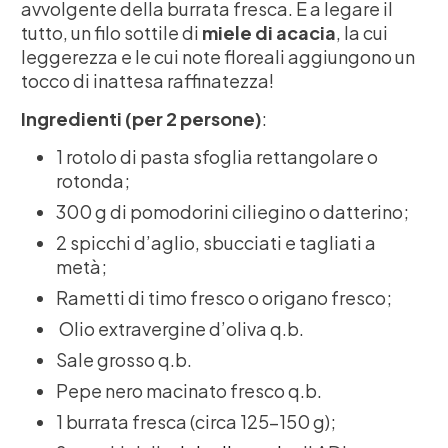
avvolgente della burrata fresca. E a legare il
tutto, un filo sottile di
miele di acacia
, la cui
leggerezza e le cui note floreali aggiungono un
tocco di inattesa raffinatezza!
Ingredienti (per 2 persone)
:
1 rotolo di pasta sfoglia rettangolare o
rotonda;
300 g di pomodorini ciliegino o datterino;
2 spicchi d’aglio, sbucciati e tagliati a
metà;
Rametti di timo fresco o origano fresco;
Olio extravergine d’oliva q.b.
Sale grosso q.b.
Pepe nero macinato fresco q.b.
1 burrata fresca (circa 125-150 g);