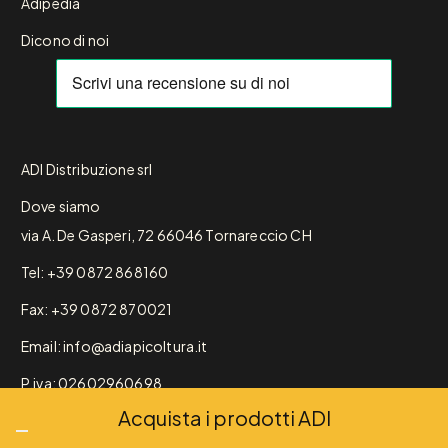
Adipedia
Dicono di noi
ADI Distribuzione srl
Dove siamo
via A. De Gasperi, 72 66046 Tornareccio CH
Tel: +39 0872 868160
Fax: +39 0872 870021
Email: info@adiapicoltura.it
P.iva: 02602960698
Acquista i prodotti ADI
REA: 191325