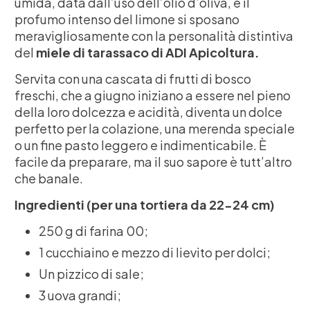
umida, data dall’uso dell’olio d’oliva, e il
profumo intenso del limone si sposano
meravigliosamente con la personalità distintiva
del
miele di tarassaco di ADI Apicoltura.
Servita con una cascata di frutti di bosco
freschi, che a giugno iniziano a essere nel pieno
della loro dolcezza e acidità, diventa un dolce
perfetto per la colazione, una merenda speciale
o un fine pasto leggero e indimenticabile. È
facile da preparare, ma il suo sapore è tutt’altro
che banale.
Ingredienti (per una tortiera da 22-24 cm)
250 g di farina 00;
1 cucchiaino e mezzo di lievito per dolci;
Un pizzico di sale;
3 uova grandi;