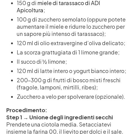
150 g di
miele di tarassaco di ADI
Apicoltura
;
100 g di zucchero semolato (oppure potete
aumentare il miele e ridurre lo zucchero per
un sapore più intenso di tarassaco);
120 ml di olio extravergine d’oliva delicato;
La scorza grattugiata di 1 limone grande;
Il succo di ½ limone;
120 ml di latte intero o yogurt bianco intero;
200-300 g di frutti di bosco misti freschi
(fragole, lamponi, mirtilli, ribes);
Zucchero a velo per spolverare (opzionale).
Procedimento:
Step 1 → Unione degli ingredienti secchi
Prendete una ciotola media. Setacciatevi
insieme la farina 00, il lievito per dolci e il sale.