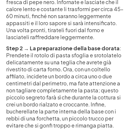
fresca di pepe nero. Infornate e lasciate che il
calore lento e costante li trasformi per circa 45-
60 minuti, finché non saranno leggermente
appassiti e il loro sapore si sarà intensificato.
Una volta pronti, tirateli fuori dal forno e
lasciateli raffreddare leggermente.
Step 2 → La preparazione della base dorata
:
Prendete il rotolo di pasta sfoglia e srotolatelo
delicatamente su una teglia che avrete già
rivestito di carta forno. Ora, con un coltello
affilato, incidete un bordo a circa uno o due
centimetri dal perimetro, ma fate attenzione a
non tagliare completamente la pasta; questo
piccolo segreto farà sì che durante la cottura si
crei un bordo rialzato e croccante. Infine,
bucherellate la parte interna della base con i
rebbi di una forchetta, un piccolo trucco per
evitare che si gonfi troppo e rimanga piatta.