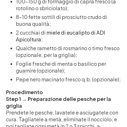
100-150 g di formaggio di capra fresco (a
rotolino o sbriciolato);
8-10 fette sottili di prosciutto crudo di
buona qualità;
2 cucchiai di
miele di eucalipto di ADI
Apicoltura
;
Qualche rametto di rosmarino o timo fresco
(opzionale, per la griglia);
Foglie fresche di menta o basilico per
guarnire (opzionale);
Pepe nero macinato fresco q.b. (opzionale);
Procedimento
Step 1 → Preparazione delle pesche per la
griglia
Prendete le pesche, lavatele e asciugatele con
cura. Tagliatele a metà, eliminate il nocciolo, e
poi tagliate ogni metà in 2 o 3 spicchi, a