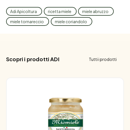
Adi Apicoltura
ricetta miele
miele abruzzo
miele tornareccio
miele coriandolo
Scopri i prodotti ADI
Tutti i prodotti