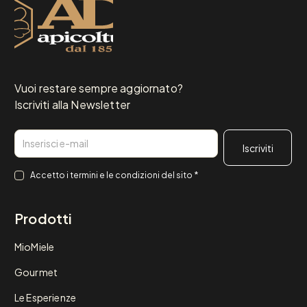
Vuoi restare sempre aggiornato?
Iscriviti alla Newsletter
Email
Consenso
*
Accetto i
termini e le condizioni
del sito
*
Prodotti
MioMiele
Gourmet
Le Esperienze