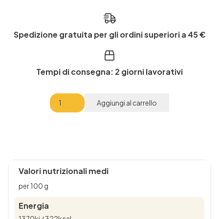
Spedizione gratuita per gli ordini superiori a 45 €
Tempi di consegna: 2 giorni lavorativi
Coriandolo
Aggiungi al carrello
-
Le
Esperienze
quantità
Valori nutrizionali medi
per 100 g
Energia
1370kj / 322kcal