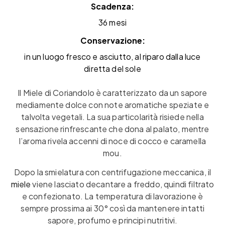
Scadenza:
36 mesi
Conservazione:
in un luogo fresco e asciutto, al riparo dalla luce
diretta del sole
Il Miele di Coriandolo è caratterizzato da un sapore
mediamente dolce con note aromatiche speziate e
talvolta vegetali. La sua particolarità risiede nella
sensazione rinfrescante che dona al palato, mentre
l’aroma rivela accenni di noce di cocco e caramella
mou.
Dopo la smielatura con centrifugazione meccanica, il
miele
viene lasciato decantare a freddo, quindi filtrato
e confezionato. La temperatura di lavorazione è
sempre prossima ai 30° così da mantenere intatti
sapore, profumo e principi nutritivi.