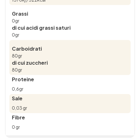
Grassi
0gr
di cui acidi grassi saturi
0gr
Carboidrati
80gr
di cui zuccheri
80gr
Proteine
0,6gr
Sale
0,03 gr
Fibre
0 gr