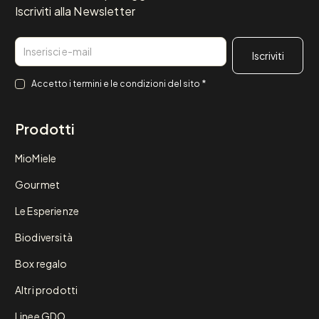
Iscriviti alla Newsletter
Email
Consenso
*
Accetto i
termini e le condizioni
del sito
*
Prodotti
MioMiele
Gourmet
Le Esperienze
Biodiversità
Box regalo
Altri prodotti
Linee GDO