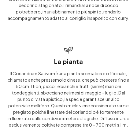
pecorino stagionato. I rimandi alla noce di cocco
potrebbero, in un abbinamento più spinto, renderlo
accompagnamento adatto al coniglio insaporito con curry.
La pianta
Il Coriandrum Sativum è una pianta aromatica e officinale,
chiamato anche prezzemolo cinese, che può crescere fino a
50 cm. I fiori, piccoli e bianchi e frutti (seme) marroni
tondeggianti, sbocciano nei mesi di maggio – luglio. Dal
punto di vista apistico, la specie garantisce un alto
potenziale mellifero. Questo miele viene considerato raro e
pregiato poiché il nettare del coriandolo è fortemente
influenzato dalle condizioni metereologiche. Diffuso in aree
esclusivamente coltivate comprese tra 0 – 700 metri s.l.m.