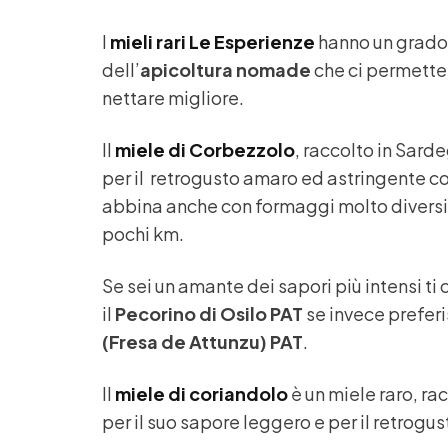
I
mieli rari Le Esperienze
hanno un grado 
dell’
apicoltura nomade
che ci permette 
nettare migliore.
Il
miele di Corbezzolo
, raccolto in Sarde
per il retrogusto amaro ed astringente con
abbina anche con formaggi molto diversi 
pochi km.
Se sei un amante dei sapori più intensi ti
il
Pecorino di Osilo PAT
se invece preferi
(Fresa de Attunzu) PAT
.
Il
miele di coriandolo
è un miele raro, ra
per il suo sapore leggero e per il retrog