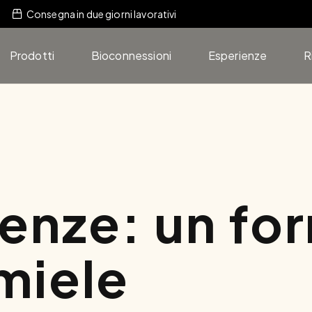
Consegna in due giorni lavorativi
Prodotti
Bioconnessioni
Esperienze
R
ienze: un fo
miele