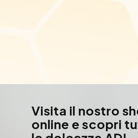
Visita il nostro s
online e scopri t
le dolcezze ADI