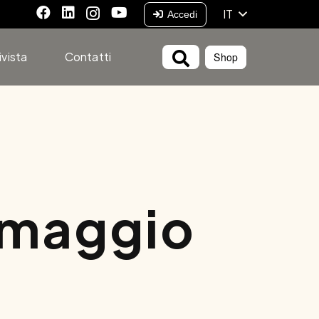
IT
Accedi
ivista
Contatti
Shop
rmaggio