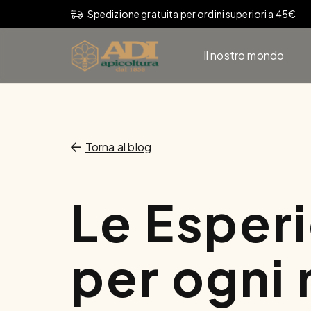
Spedizione gratuita per ordini superiori a 45€
Il nostro mondo
Torna al blog
Le Esper
per ogni 