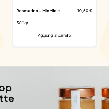
Rosmarino – MioMiele
10,50
€
500gr
Aggiungi al carrello
hop
utte