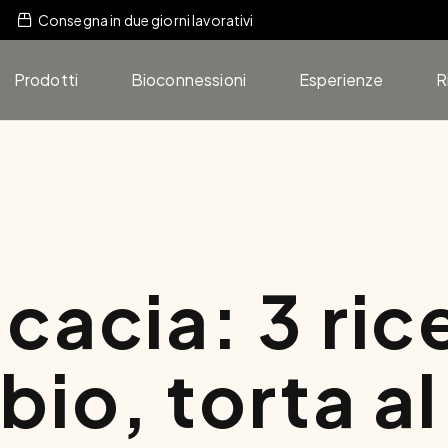
Consegna in due giorni lavorativi
Prodotti
Bioconnessioni
Esperienze
R
cacia: 3 rice
bio, torta a