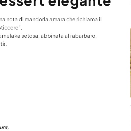
dessert elegante
una nota di mandorla amara che richiama il
sticcere”.
 Namelaka setosa, abbinata al rabarbaro,
tà.
ura,