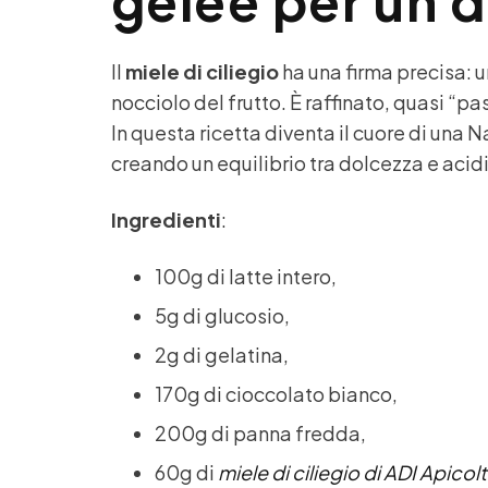
gelée per un 
Il
miele di ciliegio
ha una firma precisa: 
nocciolo del frutto. È raffinato, quasi “pa
In questa ricetta diventa il cuore di una
creando un equilibrio tra dolcezza e acidi
Ingredienti
:
100g di latte intero,
5g di glucosio,
2g di gelatina,
170g di cioccolato bianco,
200g di panna fredda,
60g di
miele di ciliegio di ADI Apicolt