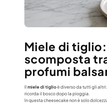
Miele di tigli
scomposta tr
profumi balsa
Il
miele di tiglio
è diverso da tutti gli alt
ricorda il bosco dopo la pioggia.
In questa cheesecake non è solo dolcezz