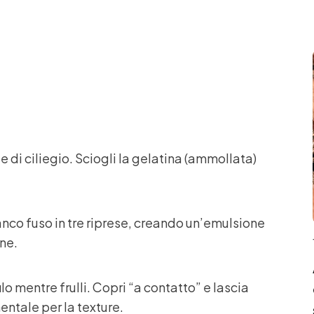
ele di ciliegio. Sciogli la gelatina (ammollata)
ianco fuso in tre riprese, creando un’emulsione
one.
lo mentre frulli. Copri “a contatto” e lascia
entale per la texture.