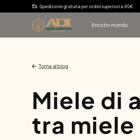
Spedizione gratuita per ordini superiori a 45€
Il nostro mondo
Torna al blog
Miele di a
tra miele 