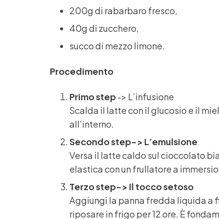
200g di rabarbaro fresco,
40g di zucchero,
succo di mezzo limone.
Procedimento
Primo step
-> L’infusione
Scalda il latte con il glucosio e il mi
all’interno.
Secondo step-> L’emulsione
Versa il latte caldo sul cioccolato b
elastica con un frullatore a immersi
Terzo step-> Il tocco setoso
Aggiungi la panna fredda liquida a fi
riposare in frigo per 12 ore. È fondam