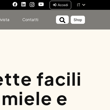
IT
Accedi
ivista
Contatti
Shop
tte facili
l miele e