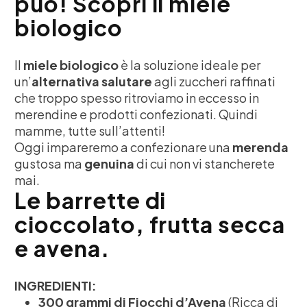
può! Scopri il miele
biologico
Il
miele biologico
è la soluzione ideale per
un’
alternativa salutare
agli zuccheri raffinati
che troppo spesso ritroviamo in eccesso in
merendine e prodotti confezionati. Quindi
mamme, tutte sull’attenti!
Oggi impareremo a confezionare una
merenda
gustosa ma
genuina
di cui non vi stancherete
mai.
Le barrette di
cioccolato, frutta secca
e avena.
INGREDIENTI:
300 grammi di Fiocchi d’Avena
(Ricca di