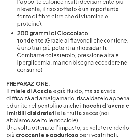
l’apporto calorico risulti decisamente più
rilevante, il riso soffiato è un importante
fonte di fibre oltre che di vitamine e
proteine).
200 grammi di Cioccolato
fondente
(Grazie ai flavonoli che contiene,
è uno tra i più potenti antiossidanti.
Combatte colesterolo, pressione alta e
iperglicemia, ma non bisogna eccedere nel
consumo).
PREPARAZIONE:
Il
miele di Acacia
è già fluido, ma se avete
difficoltà ad amalgamarlo, riscaldatelo appena
ed unite nel pentolino anche i
fiocchi d’avena e
i mirtilli disidratati
e la frutta secca (noi
abbiamo scelto le nocciole).
Una volta ottenuto l’impasto, se volete renderlo
più
croccante e godurioso
per i vostri figli,