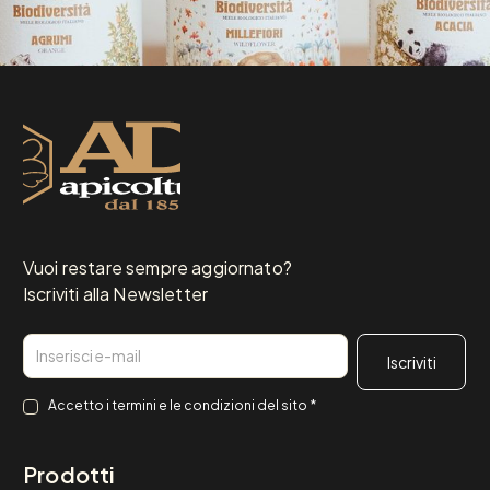
Vuoi restare sempre aggiornato?
Iscriviti alla Newsletter
Email
Consenso
*
Accetto i
termini e le condizioni
del sito
*
Prodotti