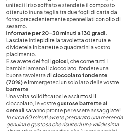
uniteci il riso soffiato e stendete il composto
ottenuto in una teglia tra due fogli di carta da
forno precedentemente spennellati con olio di
sesamo.
Infornate per 20-30 minuti a 130 gradi.
Lasciate intiepidire la tavoletta ottenuta e
dividetela in barrette o quadratini a vostro
piacimento.
E se avete dei figli
golosi
, che come tutti i
bambini amano il cioccolato, fondete una
buona tavoletta di
cioccolato fondente
(70%)
e immergeteci un solo lato delle vostre
barrette
.
Una volta solidificatosi e asciuttosi il
cioccolato, le vostre
gustose barrette ai
cereali
saranno pronte per essere assaggiate!
In circa 60 minuti avrete preparato una merenda
genuina e gustosa che risulterà una validissima