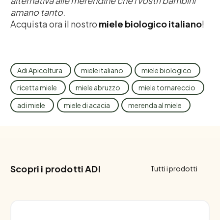
alternativa alle merendine che i vostri bambini
amano tanto.
Acquista ora il nostro
miele biologico italiano
!
Adi Apicoltura
miele italiano
miele biologico
ricetta miele
miele abruzzo
miele tornareccio
adi miele
miele di acacia
merenda al miele
Scopri i prodotti ADI
Tutti i prodotti