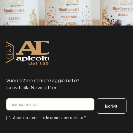
Vuoi restare sempre aggiornato?
Iscriviti alla Newsletter
Email
Consenso
*
Accetto i
termini e le condizioni
del sito
*