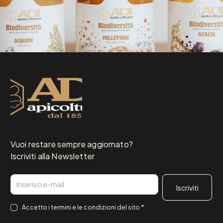
Vuoi restare sempre aggiornato?
Iscriviti alla Newsletter
Email
Consenso
*
Accetto i
termini e le condizioni
del sito
*