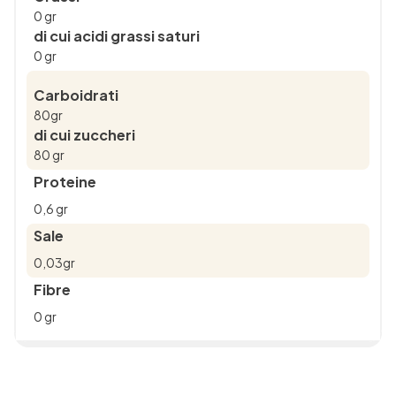
0 gr
di cui acidi grassi saturi
0 gr
Carboidrati
80gr
di cui zuccheri
80 gr
Proteine
0,6 gr
Sale
0,03gr
Fibre
0 gr