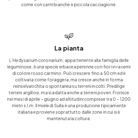
come con carni bianche e piccola cacciagione.
La pianta
L’Hedysarium coronarium, appartenente alla famiglia delle
leguminose, è una specie erbacea perenne con fiori in racemi
di colore rosso carmino. Può crescere fino a 50 cm ed è
coltivata come foraggera, ma cresce anche in forma
reinselvatichita o spontanea su terreni incolti. Predilige
terreni argillosi, ma si adatta anche a terreni poveri. Fiorisce
nei mesi di aprile – giugno ad altitudini comprese tra 0 – 1200
metri s.l.m. Il miele di Sulla è una produzione tipicamente
italiana e proviene soprattutto dalle zone in cui si è
mantenuta la coltura.