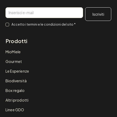
Email
Consenso
*
Accetto i
termini e le condizioni
del sito
*
Prodotti
MioMiele
Gourmet
Le Esperienze
Biodiversità
Box regalo
Altri prodotti
Linee GDO