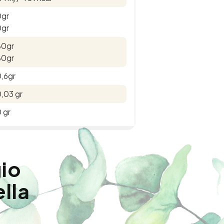
0gr
0gr
80gr
80gr
,6gr
,03 gr
 gr
gio
ella