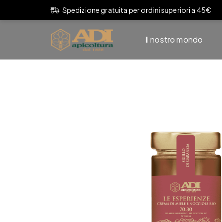
Spedizione gratuita per ordini superiori a 45€
Il nostro mondo