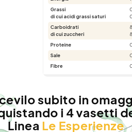
Grassi
di cui acidi grassi saturi
Carboidrati
di cui zuccheri
Proteine
0
Sale
0
Fibre
0
cevilo subito in omag
uistando i 4 vasetti d
Linea
Le Esperienze