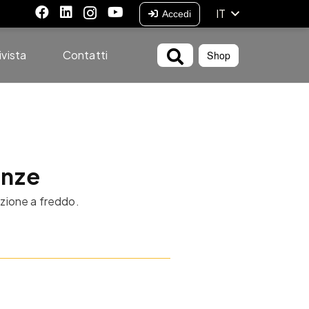
IT
Accedi
ivista
Contatti
Shop
enze
azione a freddo.