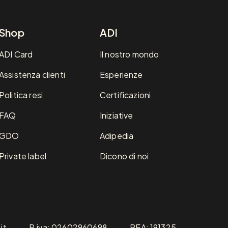
Shop
ADI
ADI Card
Il nostro mondo
Assistenza clienti
Esperienze
Politica resi
Certificazioni
FAQ
Iniziative
GDO
Adipedia
Private label
Dicono di noi
it
P.iva: 02602960698
REA: 191325