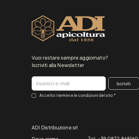
Vuoi restare sempre aggiornato?
Iscriviti alla Newsletter
Email
Consenso
*
Accetto i
termini e le condizioni
del sito
*
ADI Distribuzione srl
Tel: +39 0872 868160
Dove siamo