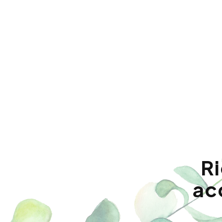
Ri
acq