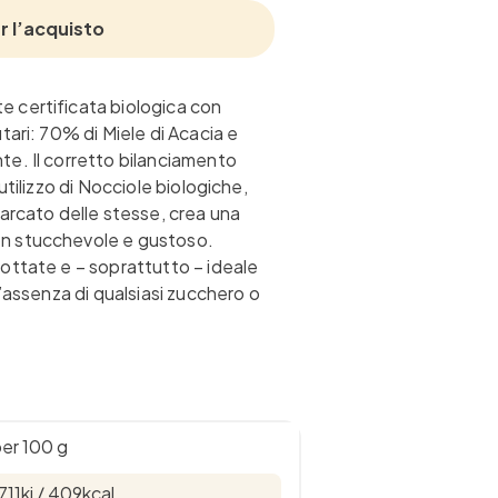
r l’acquisto
e certificata biologica con
tari: 70% di Miele di Acacia e
te. Il corretto bilanciamento
utilizzo di Nocciole biologiche,
marcato delle stesse, crea una
on stucchevole e gustoso.
cottate e – soprattutto – ideale
l’assenza di qualsiasi zucchero o
er 100 g
711kj / 409kcal