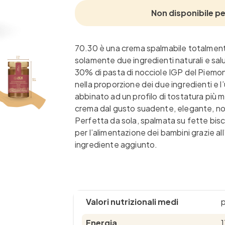
Non disponibile pe
70.30 è una crema spalmabile totalment
solamente due ingredienti naturali e salu
30% di pasta di nocciole IGP del Piemon
nella proporzione dei due ingredienti e l’
abbinato ad un profilo di tostatura più 
crema dal gusto suadente, elegante, n
Perfetta da sola, spalmata su fette bis
per l’alimentazione dei bambini grazie al
ingrediente aggiunto.
Valori nutrizionali medi
p
Energia
1