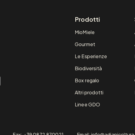
Prodotti
MioMiele
Gourmet
Le Esperienze
Biodiversità
Box regalo
Altri prodotti
Linee GDO
Fax: +39 0872 870021
Email: info@adiapicoltura.