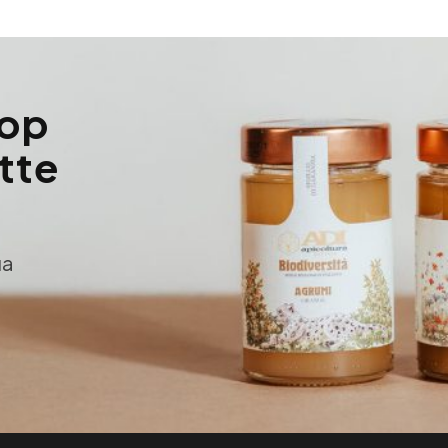
hop
utte
ua