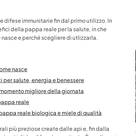
e difese immunitarie fin dal primo utilizzo. In
fici della pappa reale per la salute, in che
asce e perché scegliere di utlizzarla.
 come nasce
i per salute, energia e benessere
 momento migliore della giornata
 pappa reale
pappa reale biologica e miele di qualità
li più preziose create dalle api e, fin dalla