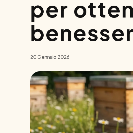
per otte
benesse
20 Gennaio 2026