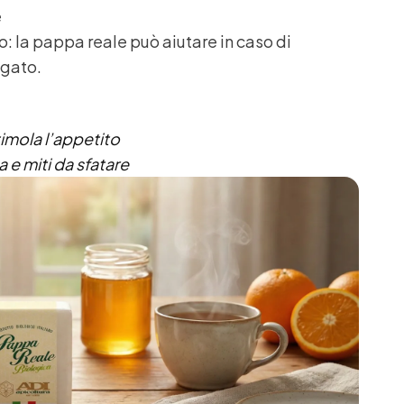
e
 la pappa reale può aiutare in caso di
ngato.
timola l’appetito
 e miti da sfatare