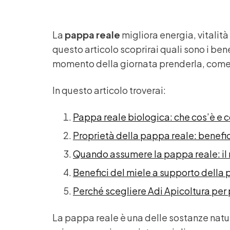
La
pappa reale
migliora energia, vitalità 
questo articolo scoprirai quali sono i bene
momento della giornata prenderla, come n
In questo articolo troverai:
Pappa reale biologica: che cos’è e
Proprietà della pappa reale: benefic
Quando assumere la pappa reale: il
Benefici del miele a supporto della
Perché scegliere Adi Apicoltura per 
La pappa reale è una delle sostanze natura