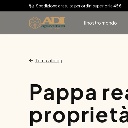
Spedizione gratuita per ordini superiori a 45€
Il nostro mondo
Torna al blog
Pappa rea
propriet