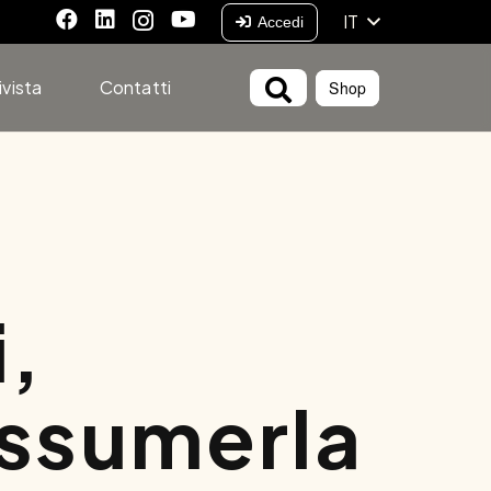
IT
Accedi
ivista
Contatti
Shop
i,
assumerla