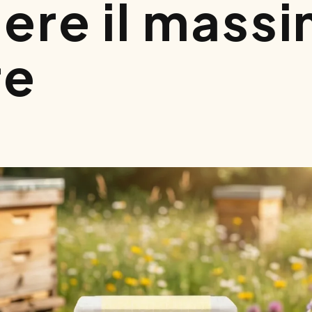
nere il mass
re