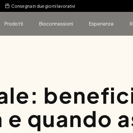
Consegna in due giorni lavorativi
Prodotti
Bioconnessioni
Esperienze
R
le: benefic
à e quando 