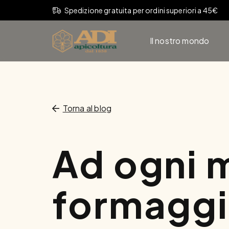
Spedizione gratuita per ordini superiori a 45€
Il nostro mondo
Torna al blog
Ad ogni m
formaggi