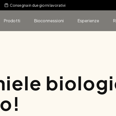
Consegna in due giorni lavorativi
Prodotti
Bioconnessioni
Esperienze
R
iele biologi
o!