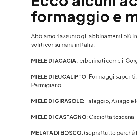
Ecco alcuni a
formaggio e m
Abbiamo riassunto gli abbinamenti più ind
soliti consumare in Italia:
MIELE DI ACACIA
: erborinati come il Go
MIELE DI EUCALIPTO
: Formaggi saporiti
Parmigiano.
MIELE DI GIRASOLE
: Taleggio, Asiago e 
MIELE DI CASTAGNO
: Caciotta toscana,
MELATA DI BOSCO
: (soprattutto perch