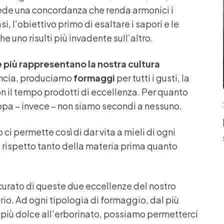
ede una concordanza che renda armonici i
i, l’obiettivo primo di esaltare i sapori e le
e uno risulti più invadente sull’altro.
 più rappresentano la nostra cultura
rancia, produciamo
formaggi
per tutti i gusti, la
n il tempo prodotti di eccellenza. Per quanto
ropa – invece – non siamo secondi a nessuno.
 ci permette così di dar vita a mieli di ogni
l rispetto tanto della materia prima quanto
urato di queste due eccellenze del nostro
o. Ad ogni tipologia di formaggio, dal più
l più dolce all’erborinato, possiamo permetterci