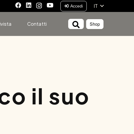
IT
Accedi
ivista
Contatti
Shop
co il suo