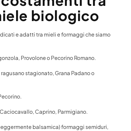
ccostamenti tra
iele biologico
icati e adatti tra mieli e formaggi che siamo
rgonzola, Provolone o Pecorino Romano.
, ragusano stagionato, Grana Padano o
Pecorino.
 Caciocavallo, Caprino, Parmigiano.
é leggermente balsamica) formaggi semiduri,