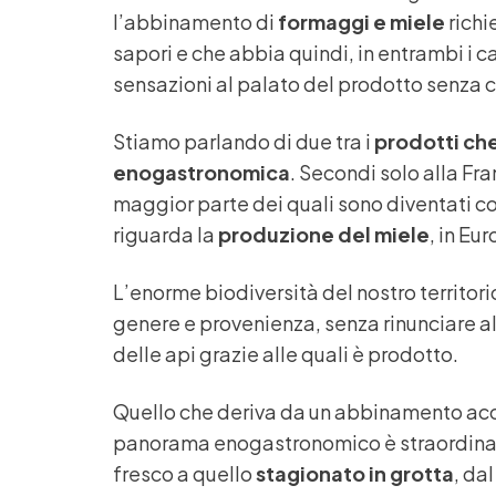
l’abbinamento di
formaggi e miele
richi
sapori e che abbia quindi, in entrambi i cas
sensazioni al palato del prodotto senza ch
Stiamo parlando di due tra i
prodotti che
enogastronomica
. Secondi solo alla F
maggior parte dei quali sono diventati co
riguarda la
produzione del miele
, in Eu
L’enorme biodiversità del nostro territorio
genere e provenienza, senza rinunciare a
delle api grazie alle quali è prodotto.
Quello che deriva da un abbinamento acc
panorama enogastronomico è straordinari
fresco a quello
stagionato in grotta
, da