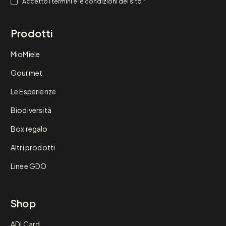
*
Accetto i
termini e le condizioni
del sito
*
Prodotti
MioMiele
Gourmet
Le Esperienze
Biodiversità
Box regalo
Altri prodotti
Linee GDO
Shop
ADI Card