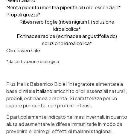
Miele italiano*
Menta piperita (mentha piperita oil) olio essenziale*
Propoli grezza*
Ribes nero foglie (ribes nigrum l.) soluzione
idroalcolica*
Echinacea radice (echinacea angustifolia dc)
soluzione idroalcolica*
Olio essenziale
*da coltivazione biologica
Plus Mellis Balsamico Bio è l’integratore alimentare a
base di
miele italiano
arricchito di oli essenziali naturali,
propoli, echinacea e menta. Si caratterizza per un
sapore pungente, con profumi intensi.
È particolarmente indicato nei mesi invernali, in quanto
aiuta ad aumentare le difese immunitarie in modo da
prevenire e lenire gli effetti di malanni stagionali.