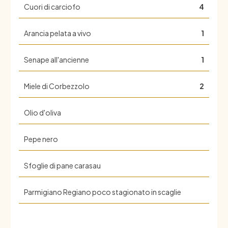
Cuori di carciofo
4
Arancia pelata a vivo
1
Senape all'ancienne
1
Miele di Corbezzolo
2
Olio d'oliva
Pepe nero
Sfoglie di pane carasau
Parmigiano Regiano poco stagionato in scaglie