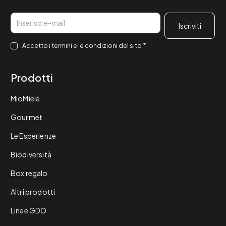
Email
Consenso
*
Accetto i
termini e le condizioni
del sito
*
Prodotti
MioMiele
Gourmet
Le Esperienze
Biodiversità
Box regalo
Altri prodotti
Linee GDO