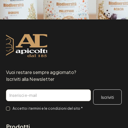
Vuoi restare sempre aggiornato?
Iscriviti alla Newsletter
Email
Consenso
*
Accetto i
termini e le condizioni
del sito
*
Prodotti