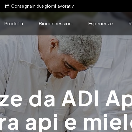
Consegna in due giorni lavorativi
Prodotti
Bioconnessioni
Esperienze
R
ze da ADI Ap
ra api e mie