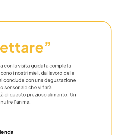
Nettare”
ra con la visita guidata completa
no i nostri mieli, dal lavoro delle
a si conclude con una degustazione
so sensoriale che vi farà
tà di questo prezioso alimento. Un
 nutre l’anima.
zienda