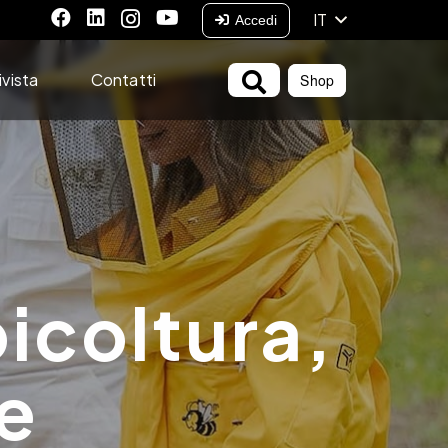
IT
Accedi
ivista
Contatti
Shop
icoltura,
le