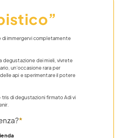
pistico”
te di immergervi completamente
lla degustazione dei mieli, vivrete
piario, un’occasione rara per
 delle api e sperimentare il potere
.
ris di degustazioni firmato Adi vi
nir.
ienza?
*
zienda